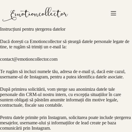
Sari
la
conținut
Instrucțiuni pentru ștergerea datelor
Dacă dorești ca Emotioncollector să șteargă datele personale legate de
tine, te rugăm să trimiți un e-mail la:
contact@emotioncollector.com
Te rugăm să incluzi numele tău, adresa de e-mail și, dacă este cazul,
username-ul de Instagram, pentru a putea identifica datele asociate.
După primirea solicitării, vom șterge sau anonimiza datele tale
personale din CRM-ul nostru intern, cu excepția situațiilor în care
suntem obligați să păstrăm anumite informații din motive legale,
contractuale, fiscale sau contabile.
Pentru datele primite prin Instagram, solicitarea poate include ștergerea
mesajelor, username-ului și informațiilor de lead create pe baza
comunicării prin Instagram.